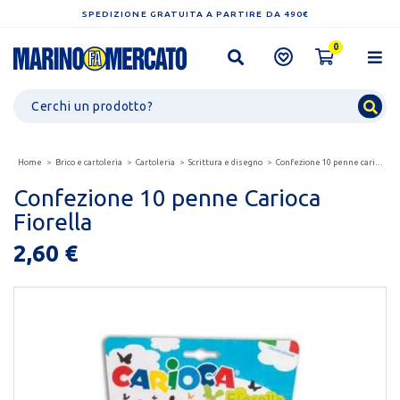
SPEDIZIONE GRATUITA A PARTIRE DA 490€
0
Home
Brico e cartoleria
Cartoleria
Scrittura e disegno
Confezione 10 penne carioca fiorella
Confezione 10 penne Carioca
Fiorella
2,60 €