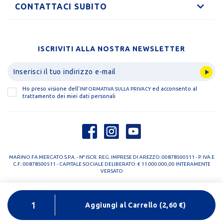
CONTATTACI SUBITO
ISCRIVITI ALLA NOSTRA NEWSLETTER
Ho preso visione dell'
ed acconsento al
INFORMATIVA SULLA PRIVACY
trattamento dei miei dati personali
MARINO FA MERCATO S.P.A. - N° ISCR. REG. IMPRESE DI AREZZO: 00878500511 - P. IVA E
C.F.: 00878500511 - CAPITALE SOCIALE DELIBERATO: € 11.000.000,00 INTERAMENTE
VERSATO
PRIVACY POLICY
COOKIE POLICY
Aggiungi al Carrello
(
2,60
€)
DESIGNED BY