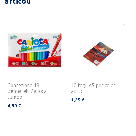
articoli
Confezione 18
10 fogli A5 per colori
pennarelli Carioca
acrilici
Jumbo
1,25 €
4,90 €