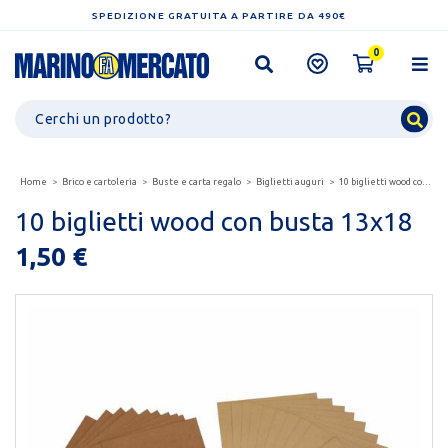
SPEDIZIONE GRATUITA A PARTIRE DA 490€
0
Home
Brico e cartoleria
Buste e carta regalo
Biglietti auguri
10 biglietti wood con busta 13x18
10 biglietti wood con busta 13x18
1,50 €