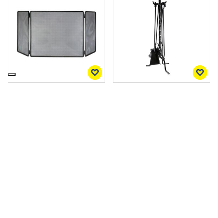
Parascintille Classico Varna
Set Camino 5 Pezzi Orvino
100x45 cm in Ferro Nero...
in Ferro Battuto con
Supporto...
31,90 €
21,90 €