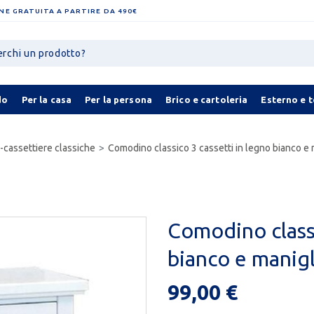
NE GRATUITA A PARTIRE DA 490€
do
Per la casa
Per la persona
Brico e cartoleria
Esterno e 
cassettiere classiche
Comodino classico 3 cassetti in legno bianco e m
Comodino classi
bianco e manigl
99,00 €