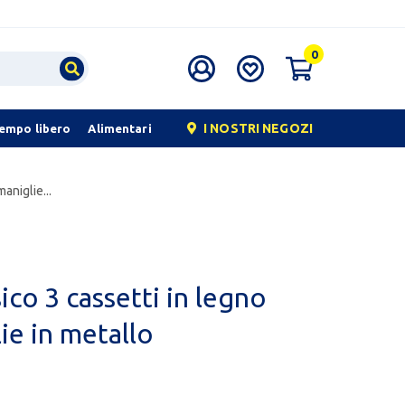
0
I NOSTRI NEGOZI
tempo libero
Alimentari
aniglie...
co 3 cassetti in legno
ie in metallo