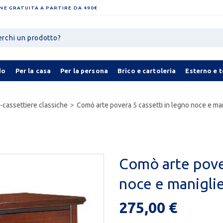
NE GRATUITA A PARTIRE DA 490€
do
Per la casa
Per la persona
Brico e cartoleria
Esterno e 
cassettiere classiche
Comò arte povera 5 cassetti in legno noce e mani
Comò arte pover
noce e maniglie
275,00 €