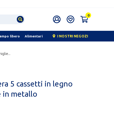
0
I NOSTRI NEGOZI
tempo libero
Alimentari
glie...
a 5 cassetti in legno
 in metallo