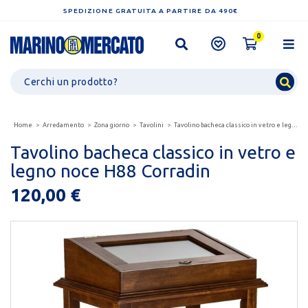
SPEDIZIONE GRATUITA A PARTIRE DA 490€
0
Home
Arredamento
Zona giorno
Tavolini
Tavolino bacheca classico in vetro e legno noce h88...
Tavolino bacheca classico in vetro e
legno noce H88 Corradin
120,00 €