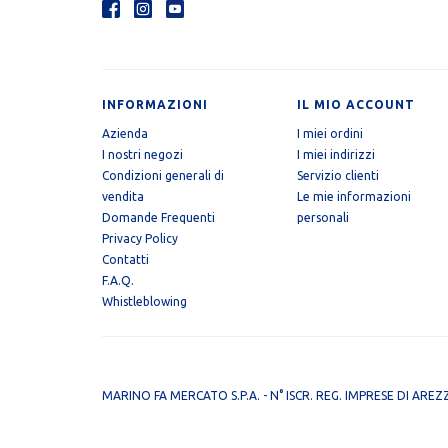
INFORMAZIONI
IL MIO ACCOUNT
Azienda
I miei ordini
I nostri negozi
I miei indirizzi
Condizioni generali di
Servizio clienti
vendita
Le mie informazioni
Domande Frequenti
personali
Privacy Policy
Contatti
F.A.Q.
Whistleblowing
MARINO FA MERCATO S.P.A. - N° ISCR. REG. IMPRESE DI AREZ