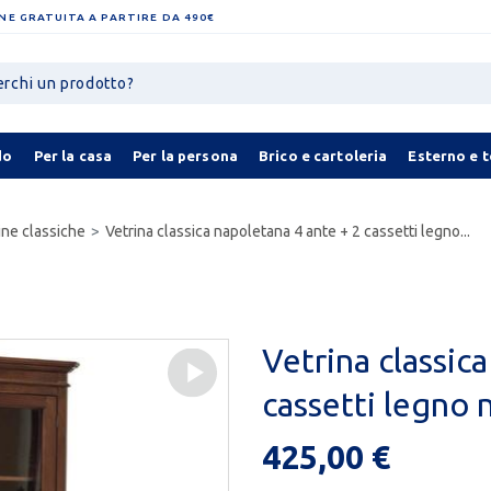
NE GRATUITA A PARTIRE DA 490€
do
Per la casa
Per la persona
Brico e cartoleria
Esterno e 
ne classiche
Vetrina classica napoletana 4 ante + 2 cassetti legno...
Vetrina classic
cassetti legno 
425,00 €