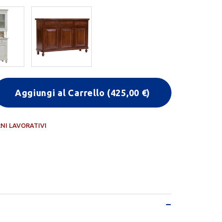
Aggiungi al Carrello
(
425,00
€)
RNI LAVORATIVI