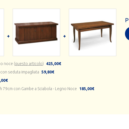
P
no noce (
questo articolo
)
425,00€
 con seduta impagliata
59,80€
,00€
0 h 79cm con Gambe a Sciabola - Legno Noce
185,00€