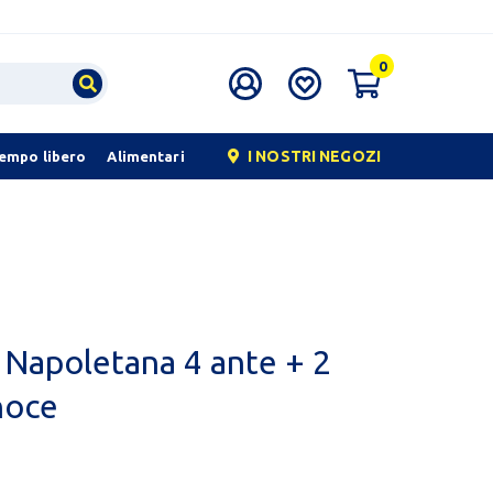
0
I NOSTRI NEGOZI
tempo libero
Alimentari
a Napoletana 4 ante + 2
noce