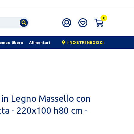
0
I NOSTRI NEGOZI
tempo libero
Alimentari
 in Legno Massello con
ta - 220x100 h80 cm -