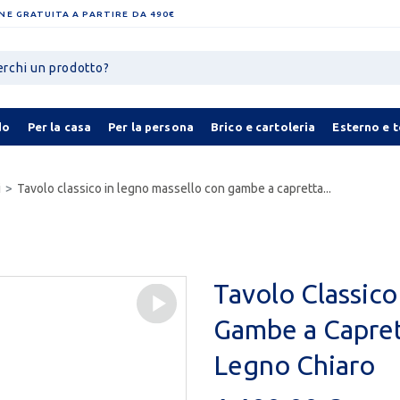
NE GRATUITA A PARTIRE DA 490€
do
Per la casa
Per la persona
Brico e cartoleria
Esterno e 
i
Tavolo classico in legno massello con gambe a capretta...
Tavolo Classico
Gambe a Capret
Legno Chiaro