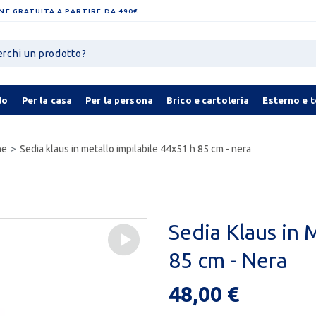
NE GRATUITA A PARTIRE DA 490€
do
Per la casa
Per la persona
Brico e cartoleria
Esterno e 
ne
Sedia klaus in metallo impilabile 44x51 h 85 cm - nera
Sedia Klaus in 
85 cm - Nera
48,00 €