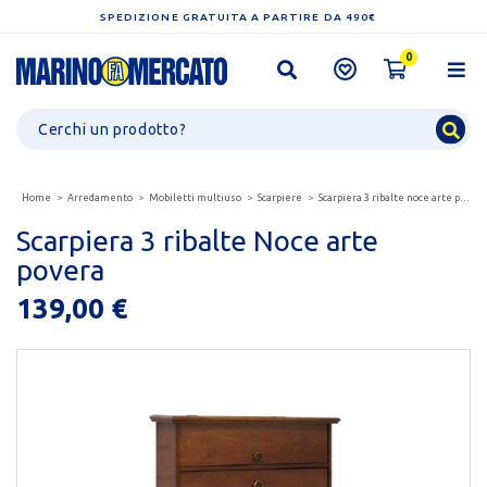
SPEDIZIONE GRATUITA A PARTIRE DA 490€
0
Home
Arredamento
Mobiletti multiuso
Scarpiere
Scarpiera 3 ribalte noce arte povera
Scarpiera 3 ribalte Noce arte
povera
139,00 €