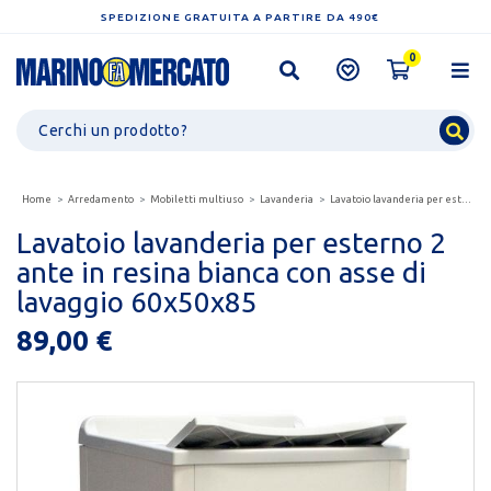
SPEDIZIONE GRATUITA A PARTIRE DA 490€
0
Home
Arredamento
Mobiletti multiuso
Lavanderia
Lavatoio lavanderia per esterno 2 ante in resina bianca...
Lavatoio lavanderia per esterno 2
ante in resina bianca con asse di
lavaggio 60x50x85
89,00 €