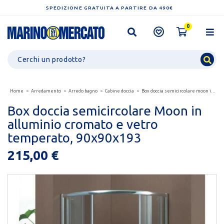
SPEDIZIONE GRATUITA A PARTIRE DA 490€
0
Home
Arredamento
Arredo bagno
Cabine doccia
Box doccia semicircolare moon in alluminio cromato...
Box doccia semicircolare Moon in
alluminio cromato e vetro
temperato, 90x90x193
215,00 €