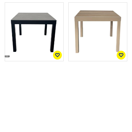
Tavolo da Esterno con Piano
Tavolo da Esterno con Piano
Grigio Allungabile
Rovere Allungabile
90/180x90...
90/180x90...
269,00
215,00 €
269,00
215,00 €