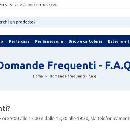
NE GRATUITA A PARTIRE DA 490€
do
Per la casa
Per la persona
Brico e cartoleria
Esterno e 
Domande Frequenti - F.A.Q
Home
Domande frequenti - f.a.q.
nti?
le ore 9:00 alle 13:00 e dalle 15;30 alle 19:30, sia telefonicamen