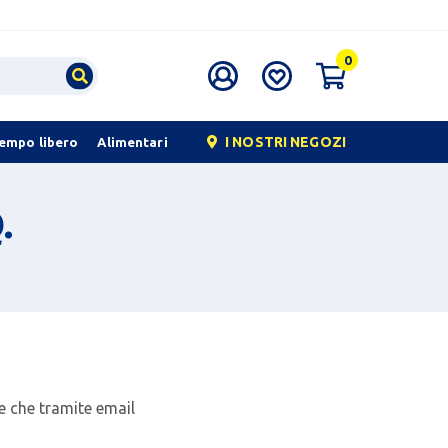
0
I NOSTRI NEGOZI
tempo libero
Alimentari
.
te che tramite email