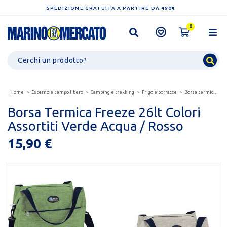
SPEDIZIONE GRATUITA A PARTIRE DA 490€
0
Home
Esterno e tempo libero
Camping e trekking
Frigo e borracce
Borsa termica freeze 26lt colori assortiti verde acqua...
Borsa Termica Freeze 26lt Colori
Assortiti Verde Acqua / Rosso
15,90 €