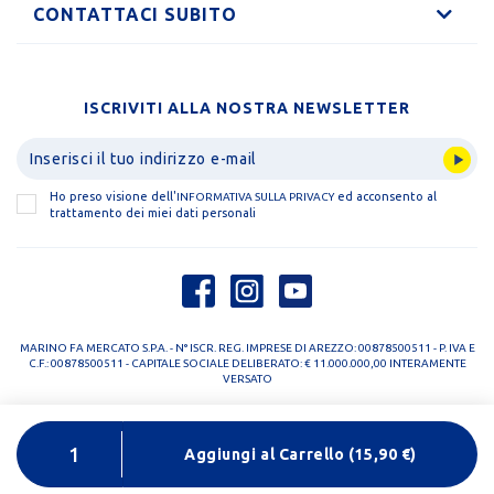
CONTATTACI SUBITO
ISCRIVITI ALLA NOSTRA NEWSLETTER
Ho preso visione dell'
ed acconsento al
INFORMATIVA SULLA PRIVACY
trattamento dei miei dati personali
MARINO FA MERCATO S.P.A. - N° ISCR. REG. IMPRESE DI AREZZO: 00878500511 - P. IVA E
C.F.: 00878500511 - CAPITALE SOCIALE DELIBERATO: € 11.000.000,00 INTERAMENTE
VERSATO
PRIVACY POLICY
COOKIE POLICY
Aggiungi al Carrello
(
15,90
€)
DESIGNED BY