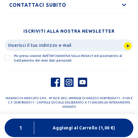
CONTATTACI SUBITO
ISCRIVITI ALLA NOSTRA NEWSLETTER
Ho preso visione dell'
ed acconsento al
INFORMATIVA SULLA PRIVACY
trattamento dei miei dati personali
MARINO FA MERCATO S.P.A. - N° ISCR. REG. IMPRESE DI AREZZO: 00878500511 - P. IVA E
C.F.: 00878500511 - CAPITALE SOCIALE DELIBERATO: € 11.000.000,00 INTERAMENTE
VERSATO
PRIVACY POLICY
COOKIE POLICY
Aggiungi al Carrello
(
1,00
€)
DESIGNED BY